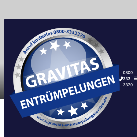
0800
333
3370