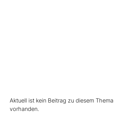
Kleintransporter Seniorenumzug
.
Wie man ein Seniorenumzug in Frankfurt richtig
vorbereitet
6.3.2026
Aktuell ist kein Beitrag zu diesem Thema
vorhanden.