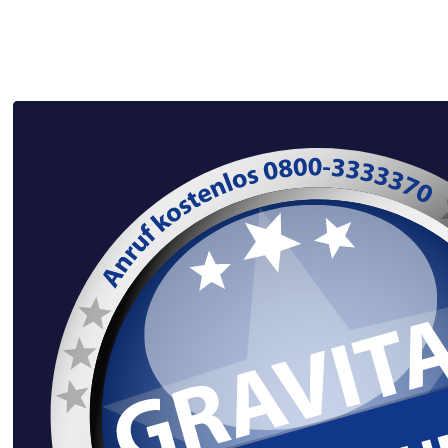
Nachhaltige
Wohnungsauflösung: Wenn
alte Möbel ein zweites
Leben bekommen.
Wir sind der festen Überzeugung, dass gut erhaltene
Möbel und funktionsfähiger Hausrat nicht auf den
Sperrmüll gehören. Ein zentraler Baustein unserer
Philosophie ist daher die konsequente
Weiterverwertung.