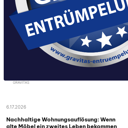
Haushaltsauflösung / Entrümpelung
.
GRAVITAS
6.17.2026
Nachhaltige Wohnungsauflösung: Wenn
alte Möbel ein zweites Leben bekommen