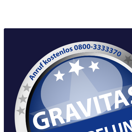
Gartenentrümpelung XXL –
Problem für den Kunden
gelöst.
Eine professionelle Gartenentrümpelung geht weit
über das bloße Rasenmähen hinaus. Es handelt sich
oft um eine systematische Rückführung eines
verwilderten oder zweckentfremdeten Grundstücks
in einen nutzbaren Zustand.
Gartenräumung
.